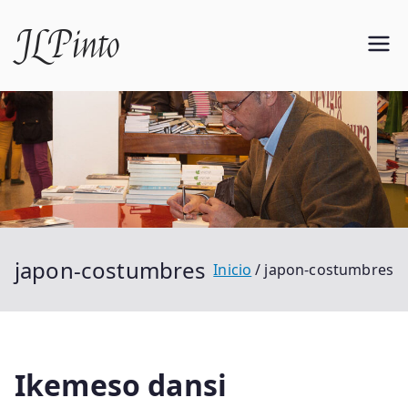
Saltar
JLPinto
al
contenido
japon-costumbres
Inicio
japon-costumbres
Ikemeso dansi