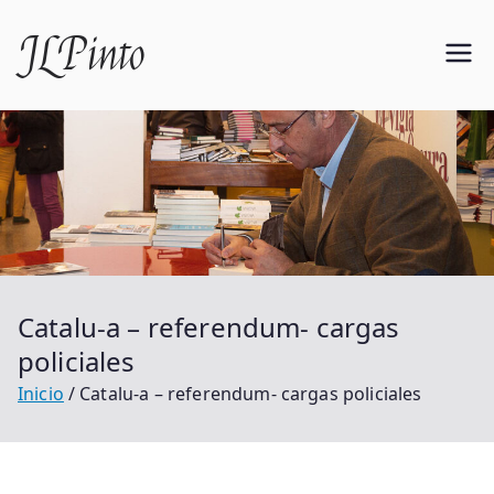
Saltar
JLPinto
al
contenido
Catalu-a – referendum- cargas
policiales
Inicio
Catalu-a – referendum- cargas policiales