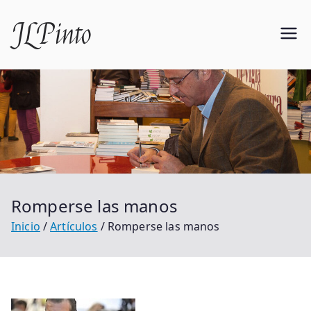
Saltar
JLPinto
al
contenido
Romperse las manos
Inicio
Artículos
Romperse las manos