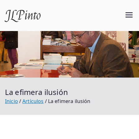
Saltar
JLPinto
al
contenido
La efimera ilusión
Inicio
Artículos
La efimera ilusión