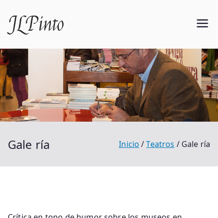
Saltar
JLPinto
al
contenido
Gale ría
Inicio
Teatros
Gale ría
Crítica en tono de humor sobre los museos en