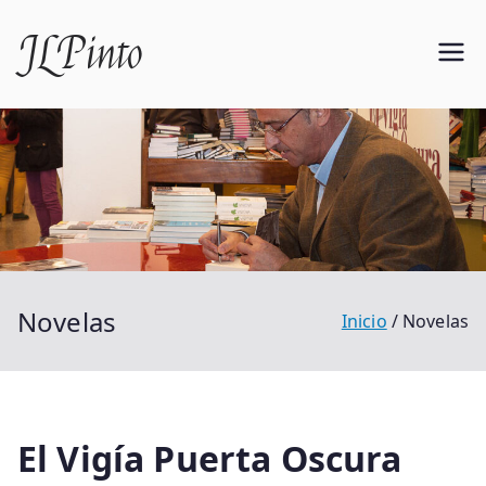
Saltar
JLPinto
al
contenido
Novelas
Inicio
Novelas
El Vigía Puerta Oscura