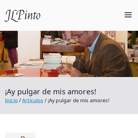
Saltar
JLPinto
al
contenido
¡Ay pulgar de mis amores!
Inicio
Artículos
¡Ay pulgar de mis amores!